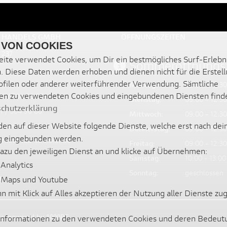
D HANDELS GMBH
ÖFFNUNGSZEITEN
 VON COOKIES
 237
ite verwendet Cookies, um Dir ein bestmögliches Surf-Erlebn
Sommeröffnungsz
. Diese Daten werden erhoben und dienen nicht für die Erstel
filen oder anderer weiterführender Verwendung. Sämtliche
Montag:
09:00 - 12:30
en zu verwendeten Cookies und eingebundenen Diensten find
41 / 304 60 20
Dienstag:
09:00 - 12:30
chutzerklärung
1 / 304 90 86
Mittwoch:
09:00 - 12:30
en auf dieser Website folgende Dienste, welche erst nach dei
ww.motorrad-schlickel.de/
Donnerstag:
09:00 - 12:30
 eingebunden werden.
motorrad-schlickel.de
Freitag:
09:00 - 12:30
dazu den jeweiligen Dienst an und klicke auf Übernehmen:
Samstag:
10:00 - 13:00
Analytics
Sonntag:
geschlossen
 Maps und Youtube
nn mit Klick auf Alles akzeptieren der Nutzung aller Dienste z
 Informationen zu den verwendeten Cookies und deren Bedeut
it
powered by 1000PS