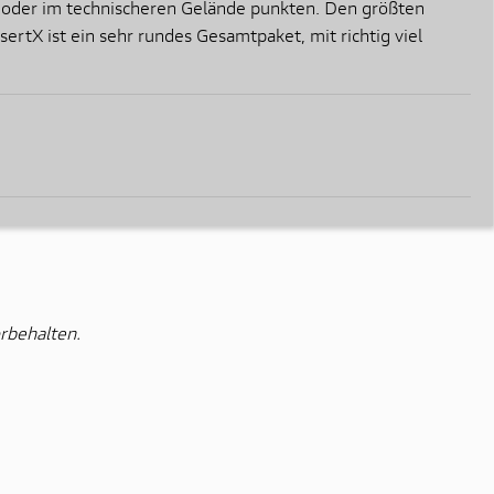
tag oder im technischeren Gelände punkten. Den größten
tX ist ein sehr rundes Gesamtpaket, mit richtig viel
rbehalten.