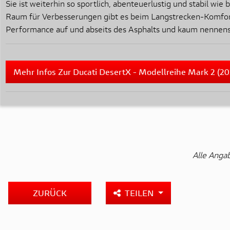
Sie ist weiterhin so sportlich, abenteuerlustig und stabil w
Raum für Verbesserungen gibt es beim Langstrecken-Komfort,
Performance auf und abseits des Asphalts und kaum nennen
Mehr Infos Zur Ducati DesertX - Modellreihe Mark 2 (202
Alle Anga
ZURÜCK
TEILEN