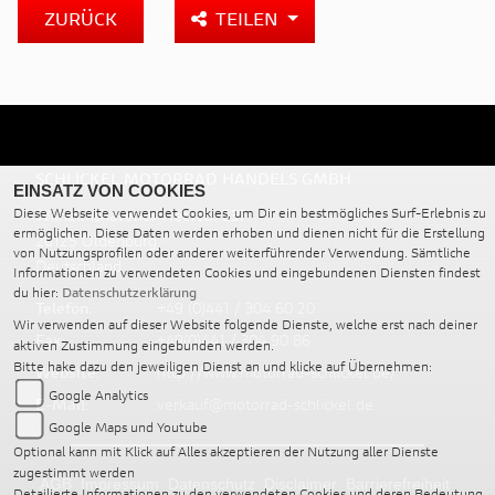
ZURÜCK
TEILEN
SCHLICKEL MOTORRAD HANDELS GMBH
EINSATZ VON COOKIES
Wilhelmshavener Heerstr. 237
Diese Webseite verwendet Cookies, um Dir ein bestmögliches Surf-Erlebnis zu
ermöglichen. Diese Daten werden erhoben und dienen nicht für die Erstellung
26125 Oldenburg
von Nutzungsprofilen oder anderer weiterführender Verwendung. Sämtliche
Deutschland
Informationen zu verwendeten Cookies und eingebundenen Diensten findest
du hier:
Datenschutzerklärung
Telefon:
+49 (0)441 / 304 60 20
Wir verwenden auf dieser Website folgende Dienste, welche erst nach deiner
Fax:
+49(0)441 / 304 90 86
aktiven Zustimmung eingebunden werden.
Bitte hake dazu den jeweiligen Dienst an und klicke auf Übernehmen:
Website:
http://www.motorrad-schlickel.de/
Google Analytics
E-Mail:
verkauf@motorrad-schlickel.de
Google Maps und Youtube
Optional kann mit Klick auf Alles akzeptieren der Nutzung aller Dienste
zugestimmt werden
AGB
Impressum
Datenschutz
Disclaimer
Barrierefreiheit
Detailierte Informationen zu den verwendeten Cookies und deren Bedeutung